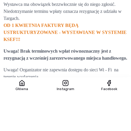
Wystawca ma obowiązek bezzwłocznie się do niego zgłosić.
Niedotrzymanie terminu wpłaty oznacza rezygnację z udziału w
Targach.
OD 1 KWIETNIA FAKTURY BĘDĄ
USTRUKTURYZOWANE - WYSTAWIANE W SYSTEMIE
KSEF!!!
Uwaga! Brak terminowych wpłat równoznaczny jest z
rezygnacją z wcześniej zarezerwowanego miejsca handlowego.
Uwaga! Organizator nie zapewnia dostępu do sieci Wi - Fi na
terenie wydarzenia.
Organizator zastrzega sobie wprowadzenie obostrzeń
Główna
Instagram
Facebook
związanych z ogłoszeniem stanu epidemii lub stanu zagrożenia
epidemicznego w momencie ich wprowadzenia przez
powszechnie obowiązujące przepisy prawa.
Dokumenty do pobrania
PDF