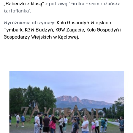
„Babeczki z klasą”
z potrawą "Fiutka - słomirożańska
kartoflanka".
Wyróżnienia otrzymały:
Koło Gospodyń Wiejskich
Tymbark
,
KGW Budzyń
,
KGW Zagacie
,
Koło Gospodyń i
Gospodarzy Wiejskich w Kąclowej
.