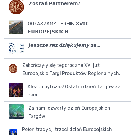
𝗭𝗼𝘀𝘁𝗮𝗻́ 𝗣𝗮𝗿𝘁𝗻𝗲𝗿𝗲𝗺/...
OGŁASZAMY TERMIN 𝗫𝗩𝗜𝗜
𝗘𝗨𝗥𝗢𝗣𝗘𝗝𝗦𝗞𝗜𝗖𝗛...
𝙅𝙚𝙨𝙯𝙘𝙯𝙚 𝙧𝙖𝙯 𝙙𝙯𝙞𝙚̨𝙠𝙪𝙟𝙚𝙢𝙮 𝙯𝙖...
Zakończyły się tegoroczne XVI już
Europejskie Targi Produktów Regionalnych.
Ależ to był czas! Ostatni dzień Targów za
nami!
Za nami czwarty dzień Europejskich
Targów
Pełen tradycji trzeci dzień Europejskich