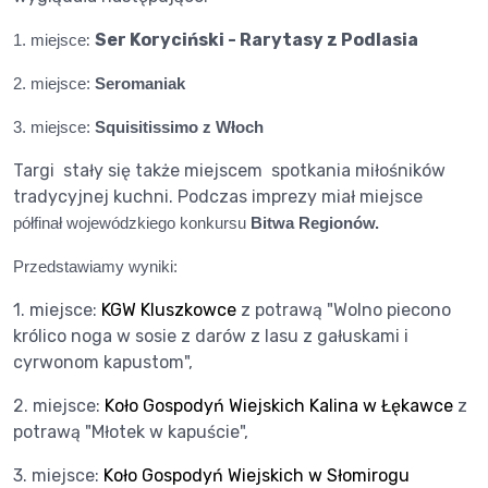
:
Ser Koryciński - Rarytasy z Podlasia
1. miejsce
2. miejsce:
Seromaniak
3. miejsce:
Squisitissimo z Włoch
Targi stały się także miejscem spotkania miłośników
tradycyjnej kuchni. Podczas imprezy miał miejsce
półfinał wojewódzkiego konkursu
Bitwa Regionów.
Przedstawiamy wyniki:
1. miejsce:
KGW Kluszkowce
z potrawą "Wolno piecono
królico noga w sosie z darów z lasu z gałuskami i
cyrwonom kapustom",
2. miejsce:
Koło Gospodyń Wiejskich Kalina w Łękawce
z
potrawą "Młotek w kapuście",
3. miejsce:
Koło Gospodyń Wiejskich w Słomirogu